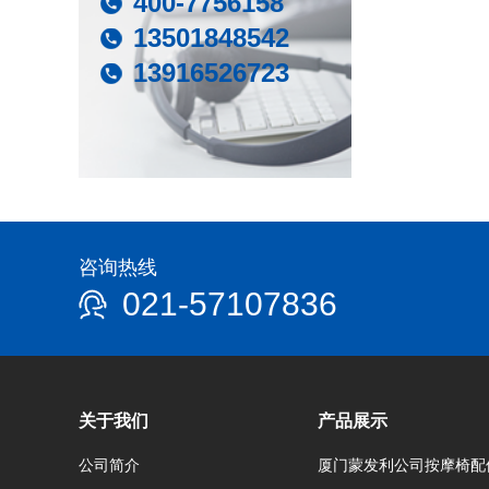
400-7756158
13501848542
13916526723
咨询热线
021-57107836
关于我们
产品展示
公司简介
厦门蒙发利公司按摩椅配